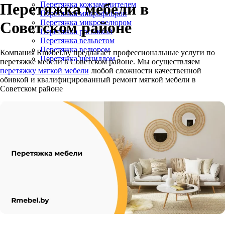
Перетяжка кожзаменителем
Перетяжка мебели в
Перетяжка микрофиброй
Перетяжка микровелюром
Советском районе
Перетяжка рогожкой
Перетяжка вельветом
Перетяжка велюром
Компания Rmebel.by предлагает профессиональные услуги по
Перетяжка шениллом
перетяжке мебели в Советском районе. Мы осуществляем
перетяжку мягкой мебели
любой сложности качественной
обивкой и квалифицированный ремонт мягкой мебели в
Советском районе