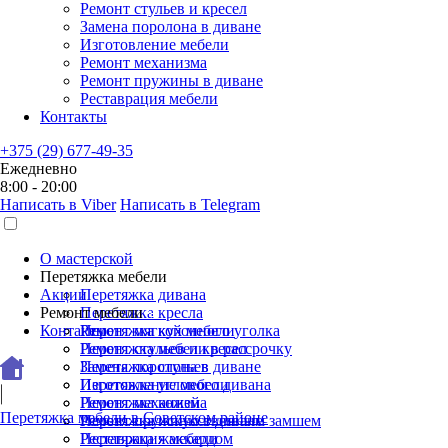
Ремонт стульев и кресел
Замена поролона в диване
Изготовление мебели
Ремонт механизма
Ремонт пружины в диване
Реставрация мебели
Контакты
+375 (29) 677-49-35
Ежедневно
8:00 - 20:00
Написать в Viber
Написать в Telegram
О мастерской
Перетяжка мебели
Акции
Перетяжка дивана
Ремонт мебели
Перетяжка кресла
Контакты
Перетяжка кухонного уголка
Ремонт мягкой мебели
Перетяжка мебели в рассрочку
Ремонт стульев и кресел
Перетяжка стульев
Замена поролона в диване
Перетяжка углового дивана
Изготовление мебели
Перетяжка кожей
Ремонт механизма
Перетяжка мебели в Советском районе
Перетяжка искусственным замшем
Ремонт пружины в диване
Перетяжка жаккардом
Реставрация мебели